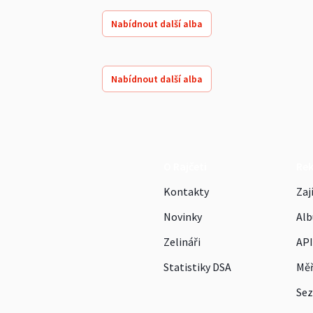
Nabídnout další alba
Nabídnout další alba
O Rajčeti
Re
Kontakty
Zaj
Novinky
Alb
Zelináři
API
Statistiky DSA
Měř
Sez