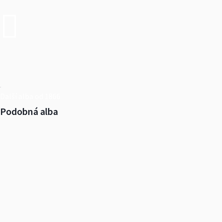
Další alba od 1866
Podobná alba