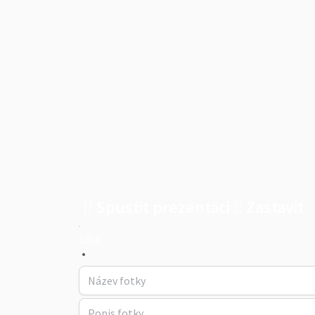
Spustit prezentaci
Zastavit
1866
•