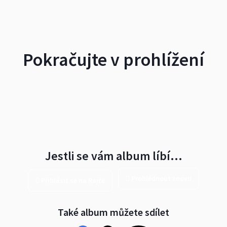
Pokračujte v prohlížení
Jestli se vám album líbí…
Prohlédnout znovu
Přihlásit se na Rajče
Také album můžete sdílet