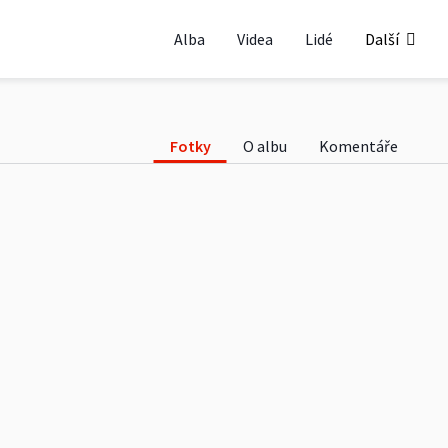
chov 11.11.2022
Alba
Videa
Lidé
Další
Fotky
O albu
Komentáře