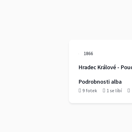
1866
Hradec Králové - Pou
Podrobnosti alba
9 fotek
1 se líbí