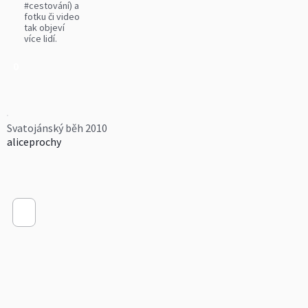
#cestování) a
fotku či video
tak objeví
více lidí.
0
Svatojánský běh 2010
aliceprochy