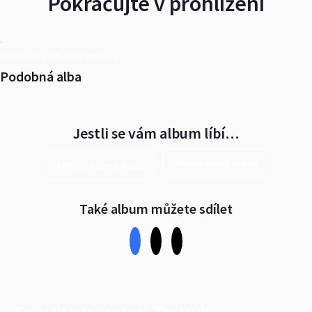
Pokračujte v prohlížení
Další alba od aliceprochy
Podobná alba
Jestli se vám album líbí…
Prohlédnout znovu
Přihlásit se na Rajče
Také album můžete sdílet