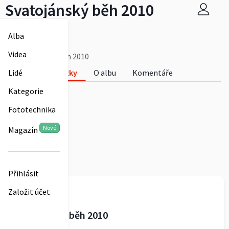
Svatojánský běh 2010
aliceprochy
Alba
0
Videa
Svatojánský běh 2010
Lidé
Fotky
O albu
Komentáře
0
Kategorie
Fototechnika
Nové
Magazín
Přihlásit
aliceprochy
Založit účet
Svatojánský běh 2010