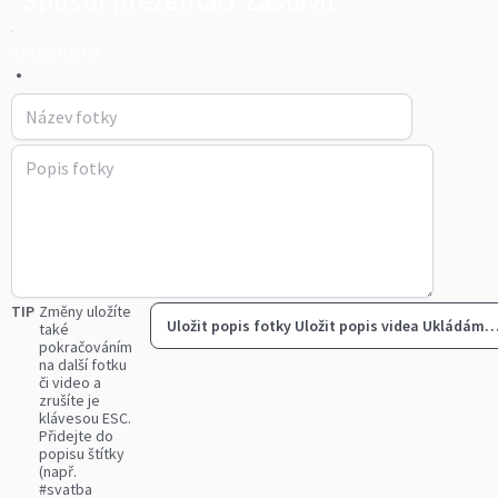
Spustit prezentaci
Zastavit
aliceprochy
•
TIP
Změny uložíte
Uložit popis fotky
Uložit popis videa
Ukládám
také
pokračováním
na další fotku
či video a
zrušíte je
klávesou ESC.
Přidejte do
popisu štítky
(např.
#svatba