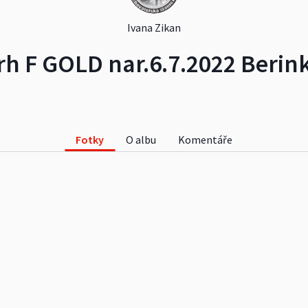
Ivana Zikan
rh F GOLD nar.6.7.2022 Berin
Fotky
O albu
Komentáře