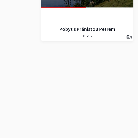
Pobyt s Pránistou Petrem
mont
Tichým