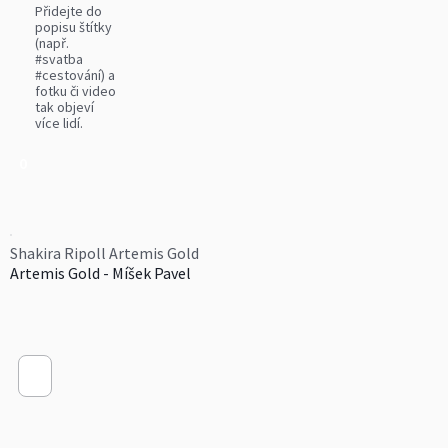
Přidejte do
popisu štítky
(např.
#svatba
#cestování) a
fotku či video
tak objeví
více lidí.
0
Shakira Ripoll Artemis Gold
Artemis Gold - Míšek Pavel