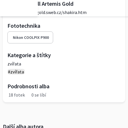
Shakira Ripoll Artemis Gold
http://artemisgold.sweb.cz/shakira.htm
Fototechnika
Nikon COOLPIX P900
Kategorie a štítky
zvířata
#zvířata
Podrobnosti alba
18 fotek
0 se líbí
Další alba autora