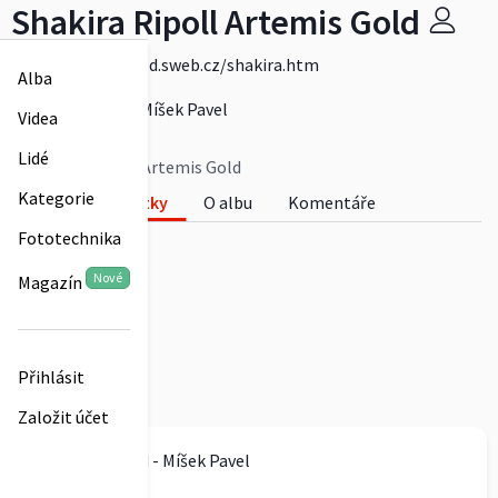
Shakira Ripoll Artemis Gold
http://artemisgold.sweb.cz/shakira.htm
Alba
Více
Artemis Gold - Míšek Pavel
Videa
0
Lidé
Shakira Ripoll Artemis Gold
Kategorie
Fotky
O albu
Komentáře
Fototechnika
0
Nové
Magazín
Přihlásit
Založit účet
Artemis Gold - Míšek Pavel