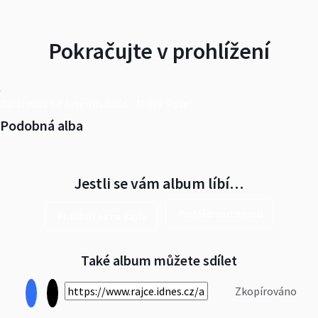
Pokračujte v prohlížení
Další alba od Artemis Gold - Míšek Pavel
Podobná alba
Jestli se vám album líbí…
Prohlédnout znovu
Přihlásit se na Rajče
Také album můžete sdílet
Zkopírováno