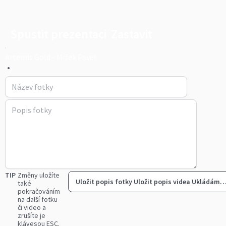
Spustit prezentaci
Zastavit
Artemis Gold - Míšek Pavel
•
TIP
Změny uložíte
Uložit popis fotky
Uložit popis videa
Ukládám
také
pokračováním
na další fotku
či video a
zrušíte je
klávesou ESC.