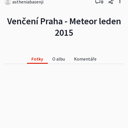
astheniabasenji
0
Venčení Praha - Meteor leden
2015
Fotky
O albu
Komentáře