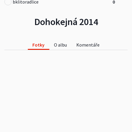
bklitoradlice
0
Dohokejná 2014
Fotky
O albu
Komentáře