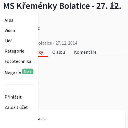
MS Křeménky Bolatice - 27. 12.
2014
Alba
bonocorzbolatic
Videa
0
Lidé
MS Křeménky Bolatice - 27. 12. 2014
Kategorie
Fotky
O albu
Komentáře
Fototechnika
0
Nové
Magazín
Přihlásit
Založit účet
bonocorzbolatic