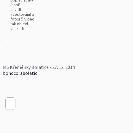
popisu štítky
(např.
#svatba
#cestování) a
fotku či video
tak objeví
více lidí.
0
MS Křeménky Bolatice - 27. 12. 2014
bonocorzbolatic