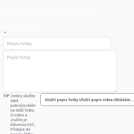
Spustit prezentaci
Zastavit
bonocorzbolatic
•
TIP
Změny uložíte
Uložit popis fotky
Uložit popis videa
Ukládám
také
pokračováním
na další fotku
či video a
zrušíte je
klávesou ESC.
Přidejte do