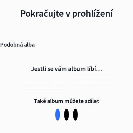
Pokračujte v prohlížení
Další alba od bonocorzbolatic
Podobná alba
Jestli se vám album líbí…
Prohlédnout znovu
Přihlásit se na Rajče
Také album můžete sdílet