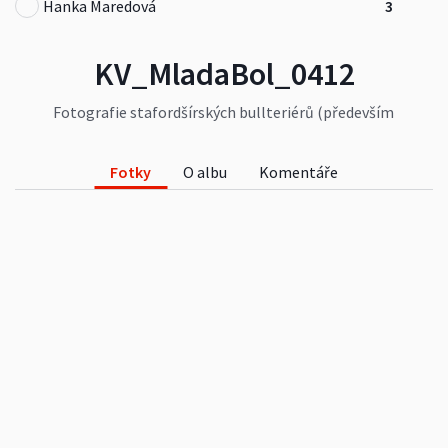
Hanka Maredová
3
KV_MladaBol_0412
Fotografie stafordšírských bullteriérů (především
fenek) - Klubová výstava konaná dne 28.4.2012 v
Mladé Boleslavi (přihlášeno bylo 84 psů a 97 fen).
Kompletní výsledky výstavy na:
Fotky
O albu
Komentáře
http://www.boraderam.cz/news/vysledky-
klubove-vystavy/
.