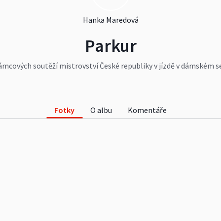
Hanka Maredová
Parkur
ámcových soutěží mistrovství České republiky v jízdě v dámském sed
obotní soutěže (parkur do 60 cm) nastoupilo celkem 9 dvojic; do 
 toho ale jen 3 dvojice soutěžily o mistrovský titul.
Fotky
O albu
Komentáře