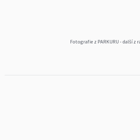
Fotografie z PARKURU - další z r
na zámku Mnichovo Hradiště. Do s
cm) nastoupilo celkem 6 dvojic - z