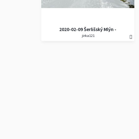
2020-02-09 Šerlišský Mlýn -
jirka121
Vrchmezí