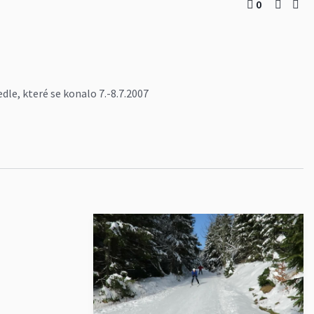
0
le, které se konalo 7.-8.7.2007
nedělní soutěže (parkur do 80