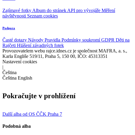
Zajímavé fotky
Album do stránek
API pro vývojáře
Měření
návštěvnosti
Seznam cookies
Podpora
Časté dotazy
Návody
Pravidla
Podmínky soukromí
GDPR
Děti na
Rajčeti
Hlášení závadných fotek
Provozovatelem webu rajce.idnes.cz je společnost MAFRA, a. s.,
Karla Engliše 519/11, Praha 5, 150 00, IČO: 45313351
Nastavení cookies
|
Čeština
Čeština
English
Pokračujte v prohlížení
Další alba od OS ČČK Praha 7
Podobná alba