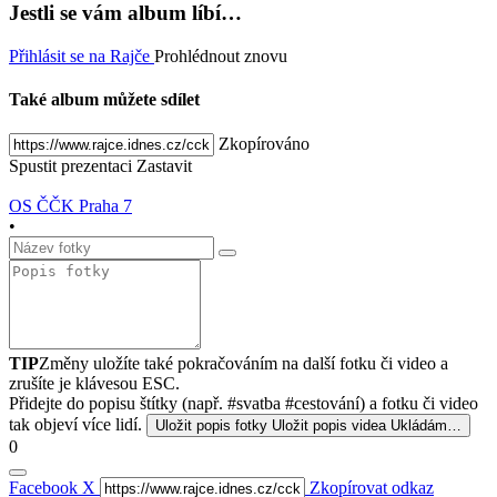
Jestli se vám album líbí…
Přihlásit se na Rajče
Prohlédnout znovu
Také album můžete sdílet
Zkopírováno
Spustit prezentaci
Zastavit
OS ČČK Praha 7
•
TIP
Změny uložíte také pokračováním na další fotku či video a
zrušíte je klávesou ESC.
Přidejte do popisu štítky (např. #svatba #cestování) a fotku či video
tak objeví více lidí.
Uložit popis fotky
Uložit popis videa
Ukládám…
0
Facebook
X
Zkopírovat odkaz