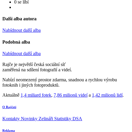
0 se líbí
Další alba autora
Nabídnout další alba
Podobná alba
Nabídnout další alba
Rajče je největší česká sociální síť
zaměřená na sdílení fotografií a videí.
Nabízí neomezený prostor zdarma, snadnou a rychlou výrobu
fotoknih i jiných fotoproduktů.
Aktuálně
1,4 miliard fotek
,
7,86 milionů videí
a
1,42 milionů lidí
.
O Rajčeti
Kontakty
Novinky
Zelináři
Statistiky DSA
Reklama