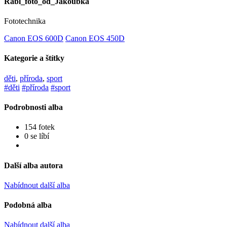
Rábl_foto_od_Jakoubka
Fototechnika
Canon EOS 600D
Canon EOS 450D
Kategorie a štítky
děti
,
příroda
,
sport
#děti
#příroda
#sport
Podrobnosti alba
154 fotek
0 se líbí
Další alba autora
Nabídnout další alba
Podobná alba
Nabídnout další alba