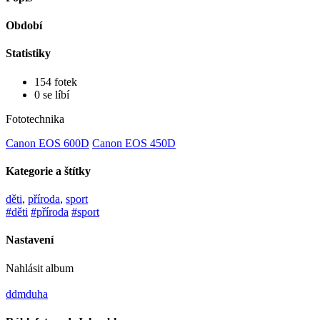
Období
Statistiky
154 fotek
0 se líbí
Fototechnika
Canon EOS 600D
Canon EOS 450D
Kategorie a štítky
děti
,
příroda
,
sport
#děti
#příroda
#sport
Nastavení
Nahlásit album
ddmduha