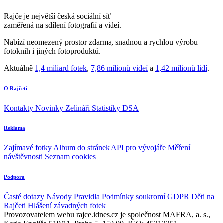
Rajče je největší česká sociální síť
zaměřená na sdílení fotografií a videí.
Nabízí neomezený prostor zdarma, snadnou a rychlou výrobu
fotoknih i jiných fotoproduktů.
Aktuálně
1,4 miliard fotek
,
7,86 milionů videí
a
1,42 milionů lidí
.
O Rajčeti
Kontakty
Novinky
Zelináři
Statistiky DSA
Reklama
Zajímavé fotky
Album do stránek
API pro vývojáře
Měření
návštěvnosti
Seznam cookies
Podpora
Časté dotazy
Návody
Pravidla
Podmínky soukromí
GDPR
Děti na
Rajčeti
Hlášení závadných fotek
Provozovatelem webu rajce.idnes.cz je společnost MAFRA, a. s.,