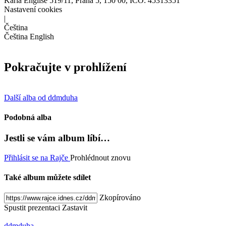
Karla Engliše 519/11, Praha 5, 150 00, IČO: 45313351
Nastavení cookies
|
Čeština
Čeština
English
Pokračujte v prohlížení
Další alba od ddmduha
Podobná alba
Jestli se vám album líbí…
Přihlásit se na Rajče
Prohlédnout znovu
Také album můžete sdílet
Zkopírováno
Spustit prezentaci
Zastavit
ddmduha