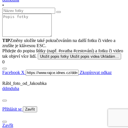
•
TIP
Změny uložíte také pokračováním na další fotku či video a
zrušíte je klávesou ESC.
Přidejte do popisu štítky (např. #svatba #cestování) a fotku či video
tak objeví více lidí.
Uložit popis fotky
Uložit popis videa
Ukládám…
0
Facebook
X
Zkopírovat odkaz
Rábl_foto_od_Jakoubka
ddmduha
Přihlásit se
Zavřít
Zavřít