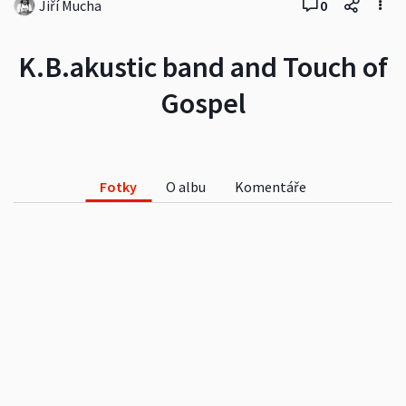
Jiří Mucha
0
K.B.akustic band and Touch of
Gospel
Fotky
O albu
Komentáře