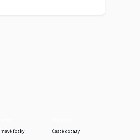
klama
Podpora
ímavé fotky
Časté dotazy