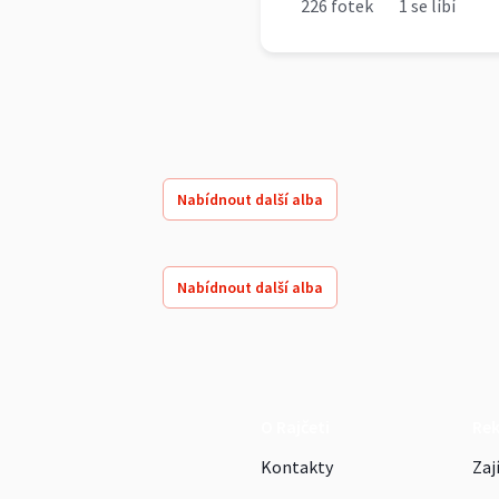
226 fotek
1 se líbí
Nabídnout další alba
Nabídnout další alba
O Rajčeti
Re
Kontakty
Zaj