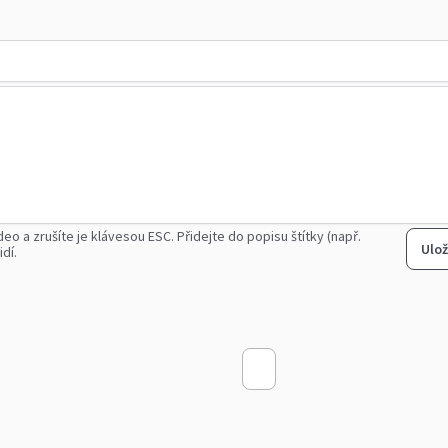
deo a zrušíte je klávesou ESC.
Přidejte do popisu štítky (např.
Ulož
idí.