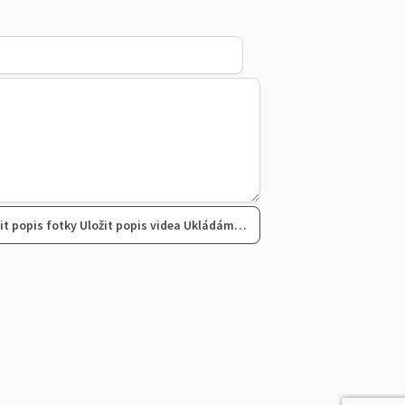
it popis fotky
Uložit popis videa
Ukládám…