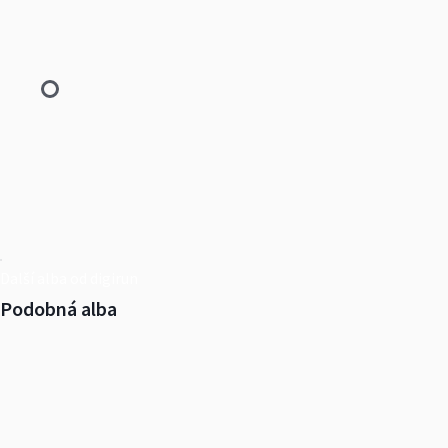
Další alba od digirun
Podobná alba