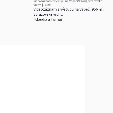
Videozáznam z výstupu na Vápeč (956 m), Strážovské
vrchy. | (5:20)
Videozáznam z výstupu na Vápeč (956 m),
Strážovské vrchy.
Klaudia a Tomáš