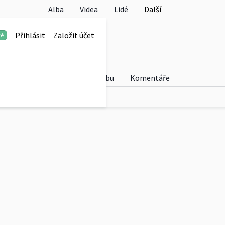
Alba
Videa
Lidé
Další
Přihlásit
Založit účet
vé
Fotky
O albu
Komentáře