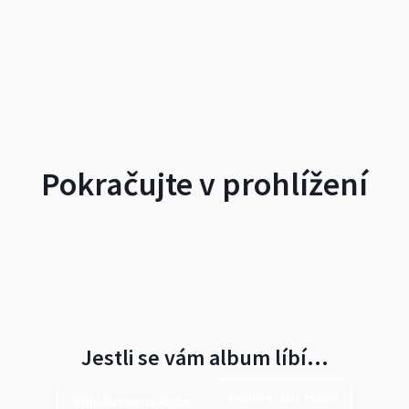
Pokračujte v prohlížení
Jestli se vám album líbí…
Prohlédnout znovu
Přihlásit se na Rajče