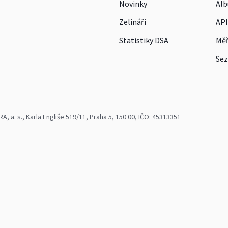
Novinky
Alb
Zelináři
API
Statistiky DSA
Měř
Sez
 a. s., Karla Engliše 519/11, Praha 5, 150 00, IČO: 45313351