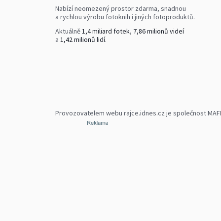
Nabízí neomezený prostor zdarma, snadnou
a rychlou výrobu fotoknih i jiných fotoproduktů.
Aktuálně
1,4 miliard fotek
,
7,86 milionů videí
a
1,42 milionů lidí
.
Provozovatelem webu rajce.idnes.cz je společnost MAFRA,