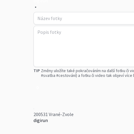
digirun
•
TIP
Změny uložíte také pokračováním na další fotku či vi
#svatba #cestování) a fotku či video tak objeví více l
0
200531 Vrané-Zvole
digirun