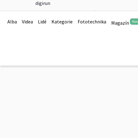
digirun
200531 Vrané-Zvole
Alba
Videa
Lidé
Kategorie
Fototechnika
No
Magazín
0
200531 Vrané-Zvole
0