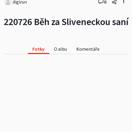
digirun
0
220726 Běh za Sliveneckou saní
Fotky
O albu
Komentáře