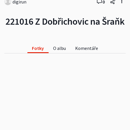
digirun
0
221016 Z Dobřichovic na Šraňk
Fotky
O albu
Komentáře