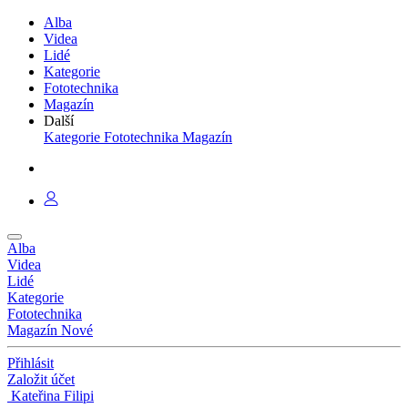
Alba
Videa
Lidé
Kategorie
Fototechnika
Magazín
Další
Kategorie
Fototechnika
Magazín
Alba
Videa
Lidé
Kategorie
Fototechnika
Magazín
Nové
Přihlásit
Založit účet
Kateřina Filipi