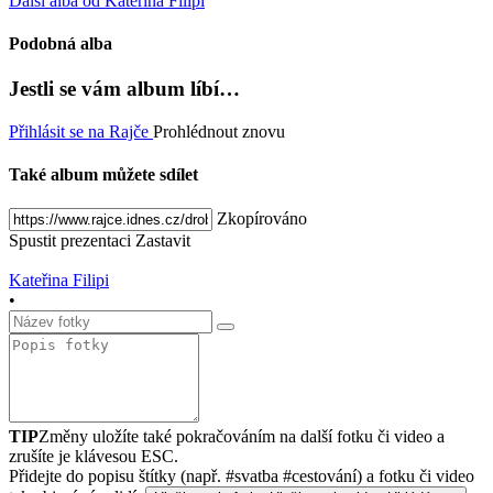
Další alba od Kateřina Filipi
Podobná alba
Jestli se vám album líbí…
Přihlásit se na Rajče
Prohlédnout znovu
Také album můžete sdílet
Zkopírováno
Spustit prezentaci
Zastavit
Kateřina Filipi
•
TIP
Změny uložíte také pokračováním na další fotku či video a
zrušíte je klávesou ESC.
Přidejte do popisu štítky (např. #svatba #cestování) a fotku či video