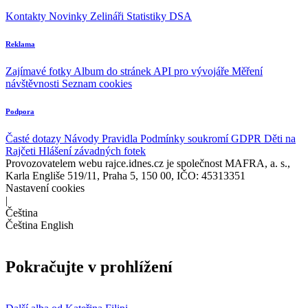
Kontakty
Novinky
Zelináři
Statistiky DSA
Reklama
Zajímavé fotky
Album do stránek
API pro vývojáře
Měření
návštěvnosti
Seznam cookies
Podpora
Časté dotazy
Návody
Pravidla
Podmínky soukromí
GDPR
Děti na
Rajčeti
Hlášení závadných fotek
Provozovatelem webu rajce.idnes.cz je společnost MAFRA, a. s.,
Karla Engliše 519/11, Praha 5, 150 00, IČO: 45313351
Nastavení cookies
|
Čeština
Čeština
English
Pokračujte v prohlížení