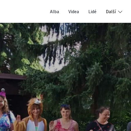
Alba
Videa
Lidé
Další