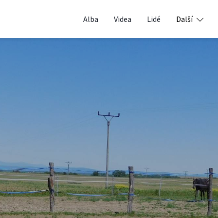
Alba
Videa
Lidé
Další