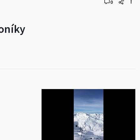
0
koníky