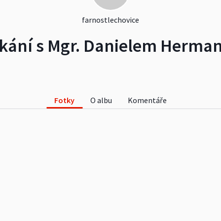
farnostlechovice
kání s Mgr. Danielem Herm
Fotky
O albu
Komentáře