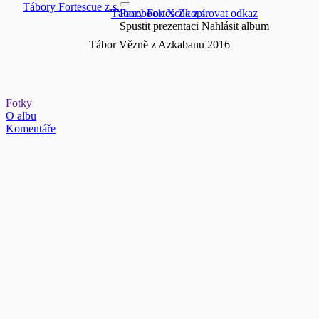
Tábory Fortescue z.s.
Tábory Fortescue z.s.
Facebook
X
Zkopírovat odkaz
Spustit prezentaci
Nahlásit album
Tábor Vězně z Azkabanu 2016
Fotky
O albu
Komentáře