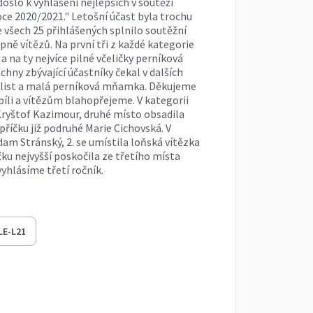
ošlo k vyhlášení nejlepších v soutěži
roce 2020/2021." Letošní účast byla trochu
 všech 25 přihlášených splnilo soutěžní
pně vítězů. Na první tři z každé kategorie
a na ty nejvíce pilné včeličky perníková
echny zbývající účastníky čekal v dalších
 list a malá perníková mňamka. Děkujeme
píli a vítězům blahopřejeme. V kategorii
l Kryštof Kazimour, druhé místo obsadila
příčku již podruhé Marie Cichovská. V
dam Stránský, 2. se umístila loňská vítězka
čku nejvyšší poskočila ze třetího místa
yhlásíme třetí ročník.
LE-L21