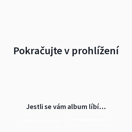
Pokračujte v prohlížení
Jestli se vám album líbí…
Prohlédnout znovu
Přihlásit se na Rajče