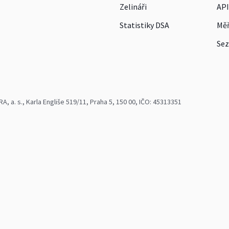
Zelináři
API
Statistiky DSA
Měř
Sez
 a. s., Karla Engliše 519/11, Praha 5, 150 00, IČO: 45313351