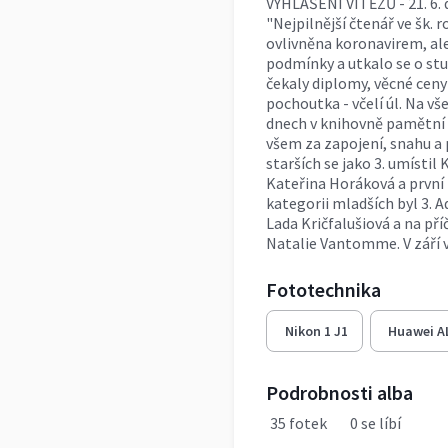
VYHLÁŠENÍ VÍTĚZŮ - 21. 6. d
"Nejpilnější čtenář ve šk. 
ovlivněna koronavirem, ale
podmínky a utkalo se o stu
čekaly diplomy, věcné ceny 
pochoutka - včelí úl. Na vš
dnech v knihovně pamětní
všem za zapojení, snahu a 
starších se jako 3. umísti
Kateřina Horáková a první 
kategorii mladších byl 3. A
Lada Kričfalušiová a na pří
Natalie Vantomme. V září v
Fototechnika
Nikon 1 J1
Huawei A
Podrobnosti alba
35 fotek
0 se líbí