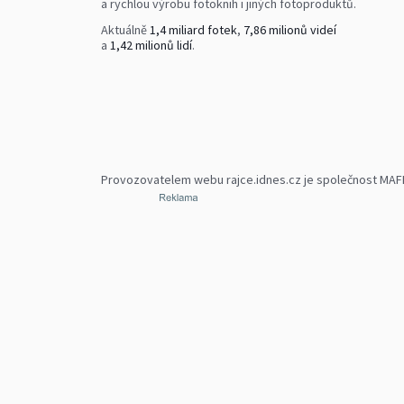
a rychlou výrobu fotoknih i jiných fotoproduktů.
Aktuálně
1,4 miliard fotek
,
7,86 milionů videí
a
1,42 milionů lidí
.
Provozovatelem webu rajce.idnes.cz je společnost MAFRA,