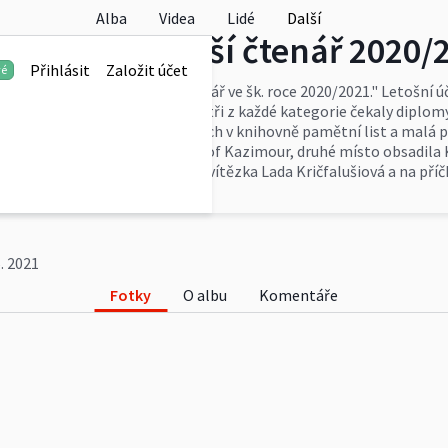
Alba
Videa
Lidé
Další
že "Nejpilnější čtenář 2020/2
Přihlásit
Založit účet
vé
ších v soutěži "Nejpilnější čtenář ve šk. roce 2020/2021." Letošní 
 se o stupně vítězů. Na první tři z každé kategorie čekaly diplomy,
jící účastníky čekal v dalších dnech v knihovně pamětní list a ma
starších se jako 3. umístil Kryštof Kazimour, druhé místo obsadila 
Stránský, 2. se umístila loňská vítězka Lada Kričfalušiová a na pří
. 2021
Fotky
O albu
Komentáře