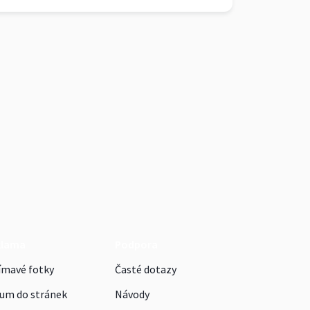
klama
Podpora
ímavé fotky
Časté dotazy
um do stránek
Návody