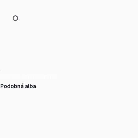
Další alba od fotoknihovna
Podobná alba