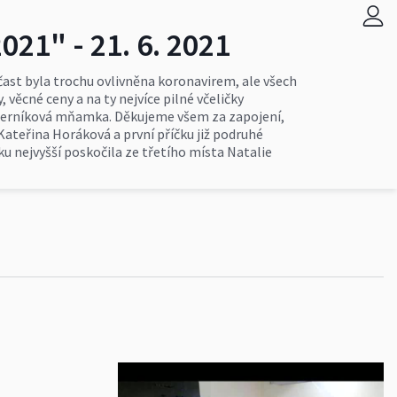
021" - 21. 6. 2021
účast byla trochu ovlivněna koronavirem, ale všech
 věcné ceny a na ty nejvíce pilné včeličky
lá perníková mňamka. Děkujeme všem za zapojení,
Kateřina Horáková a první příčku již podruhé
čku nejvyšší poskočila ze třetího místa Natalie