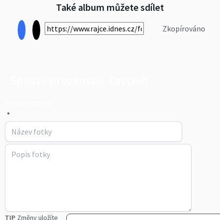
Také album můžete sdílet
Zkopírováno
Spustit prezentaci
Zastavit
fotoknihovna
•
TIP
Změny uložíte