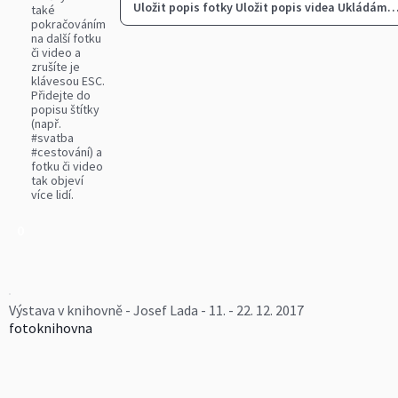
Uložit popis fotky
Uložit popis videa
Ukládám
také
pokračováním
na další fotku
či video a
zrušíte je
klávesou ESC.
Přidejte do
popisu štítky
(např.
#svatba
#cestování) a
fotku či video
tak objeví
více lidí.
0
Výstava v knihovně - Josef Lada - 11. - 22. 12. 2017
fotoknihovna