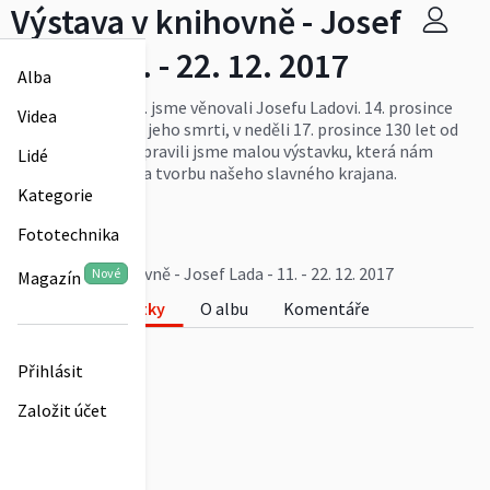
Výstava v knihovně - Josef
Lada - 11. - 22. 12. 2017
Alba
Období 11. - 22. 12. jsme věnovali Josefu Ladovi. 14. prosince
Videa
uplynulo 60 let od jeho smrti, v neděli 17. prosince 130 let od
jeho narození. Připravili jsme malou výstavku, která nám
Lidé
připomněla život a tvorbu našeho slavného krajana.
Více
Kategorie
fotoknihovna
Fototechnika
0
Výstava v knihovně - Josef Lada - 11. - 22. 12. 2017
Nové
Magazín
Fotky
O albu
Komentáře
0
Přihlásit
Založit účet