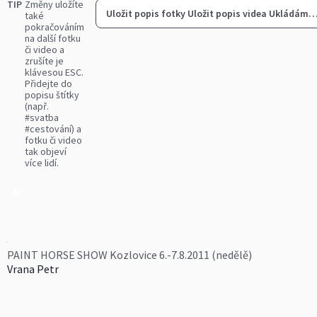
TIP
Změny uložíte
Uložit popis fotky
Uložit popis videa
Ukládám
také
pokračováním
na další fotku
či video a
zrušíte je
klávesou ESC.
Přidejte do
popisu štítky
(např.
#svatba
#cestování) a
fotku či video
tak objeví
více lidí.
0
PAINT HORSE SHOW Kozlovice 6.-7.8.2011 (nedělě)
Vrana Petr