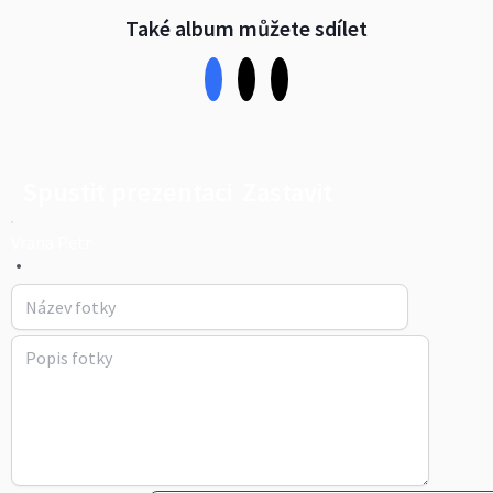
Také album můžete sdílet
Spustit prezentaci
Zastavit
Vrana Petr
•