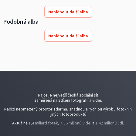
Nabídnout další alba
Podobná alba
Nabídnout další alba
Rajče je největší česká sociální síť
zaměřená na sdílení fotografií a videí.
Nabízí neomezený prostor zdarma, snadnou a rychlou výrobu fotoknih
i jiných fotoproduktů.
Aktuálně
1,4 miliard fotek
,
7,86 milionů videí
a
1,42 milionů lidí
.