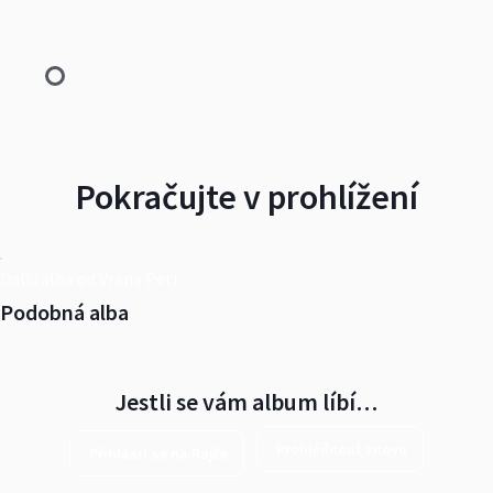
Pokračujte v prohlížení
Další alba od Vrana Petr
Podobná alba
Jestli se vám album líbí…
Prohlédnout znovu
Přihlásit se na Rajče