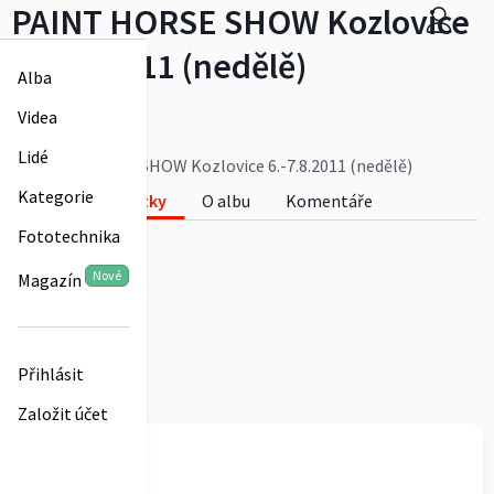
PAINT HORSE SHOW Kozlovice
6.-7.8.2011 (nedělě)
Alba
Vrana Petr
Videa
0
Lidé
PAINT HORSE SHOW Kozlovice 6.-7.8.2011 (nedělě)
Kategorie
Fotky
O albu
Komentáře
Fototechnika
0
Nové
Magazín
Přihlásit
Založit účet
Vrana Petr