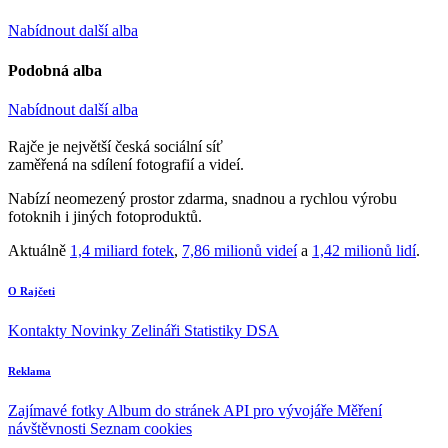
Nabídnout další alba
Podobná alba
Nabídnout další alba
Rajče je největší česká sociální síť
zaměřená na sdílení fotografií a videí.
Nabízí neomezený prostor zdarma, snadnou a rychlou výrobu
fotoknih i jiných fotoproduktů.
Aktuálně
1,4 miliard fotek
,
7,86 milionů videí
a
1,42 milionů lidí
.
O Rajčeti
Kontakty
Novinky
Zelináři
Statistiky DSA
Reklama
Zajímavé fotky
Album do stránek
API pro vývojáře
Měření
návštěvnosti
Seznam cookies