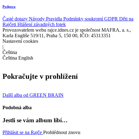
Podpora
Časté dotazy
Návody
Pravidla
Podmínky soukromí
GDPR
Děti na
Rajčeti
Hlášení závadných fotek
Provozovatelem webu rajce.idnes.cz je společnost MAFRA, a. s.,
Karla Engliše 519/11, Praha 5, 150 00, IČO: 45313351
Nastavení cookies
|
Čeština
Čeština
English
Pokračujte v prohlížení
Další alba od GREEN BRAIN
Podobná alba
Jestli se vám album líbí…
Přihlásit se na Rajče
Prohlédnout znovu