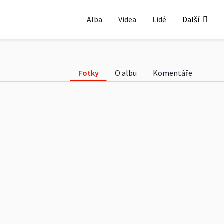
ňov SOBSA
Alba
Videa
Lidé
Další
Fotky
O albu
Komentáře