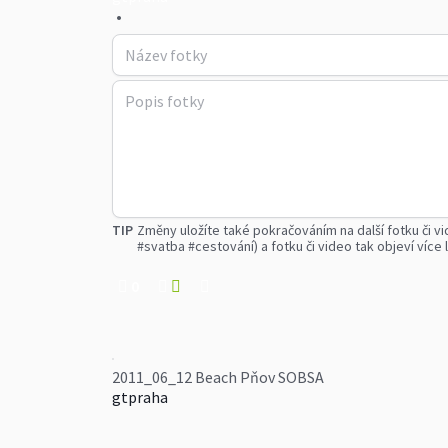
•
TIP
Změny uložíte také pokračováním na další fotku či vi
#svatba #cestování) a fotku či video tak objeví více l
0
2011_06_12 Beach Pňov SOBSA
gtpraha