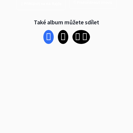
Prohlédnout znovu
Přihlásit se na Rajče
Také album můžete sdílet