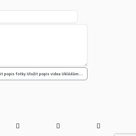
it popis fotky
Uložit popis videa
Ukládám…