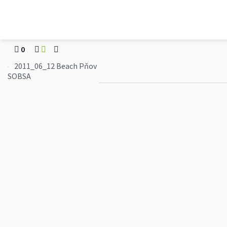
gtpraha
2011_06_12 Beach P
0
2011_06_12 Beach Pňov
SOBSA