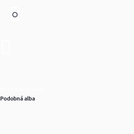
Další alba od gtpraha
Podobná alba