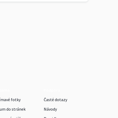
klama
Podpora
ímavé fotky
Časté dotazy
um do stránek
Návody