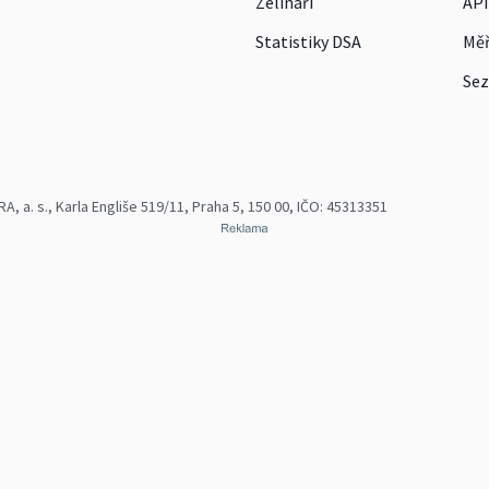
Zelináři
API
Statistiky DSA
Měř
Sez
 a. s., Karla Engliše 519/11, Praha 5, 150 00, IČO: 45313351