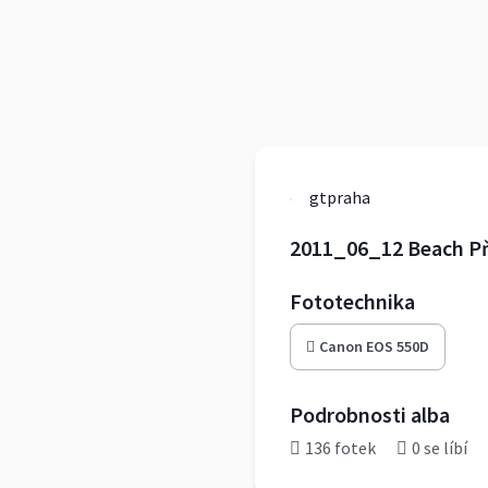
gtpraha
2011_06_12 Beach P
Fototechnika
Canon EOS 550D
Podrobnosti alba
136 fotek
0 se líbí