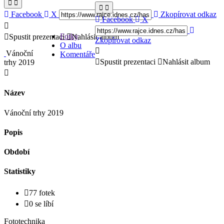
Facebook
X
Zkopírovat odkaz
Facebook
X
Fotky
Spustit prezentaci
Nahlásit album
Zkopírovat odkaz
O albu
Vánoční
Komentáře
Spustit prezentaci
Nahlásit album
trhy 2019
Název
Vánoční trhy 2019
Popis
Období
Statistiky
77 fotek
0 se líbí
Fototechnika