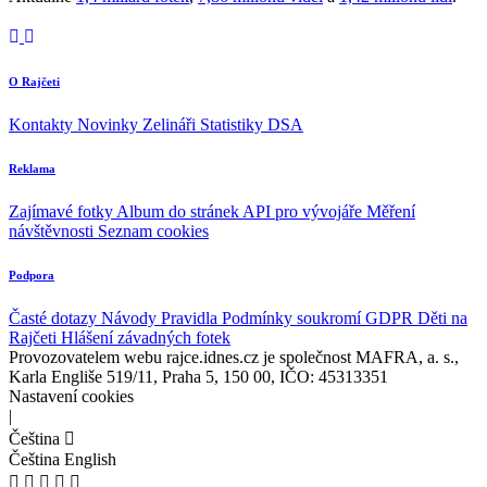
O Rajčeti
Kontakty
Novinky
Zelináři
Statistiky DSA
Reklama
Zajímavé fotky
Album do stránek
API pro vývojáře
Měření
návštěvnosti
Seznam cookies
Podpora
Časté dotazy
Návody
Pravidla
Podmínky soukromí
GDPR
Děti na
Rajčeti
Hlášení závadných fotek
Provozovatelem webu rajce.idnes.cz je společnost MAFRA, a. s.,
Karla Engliše 519/11, Praha 5, 150 00, IČO: 45313351
Nastavení cookies
|
Čeština
Čeština
English