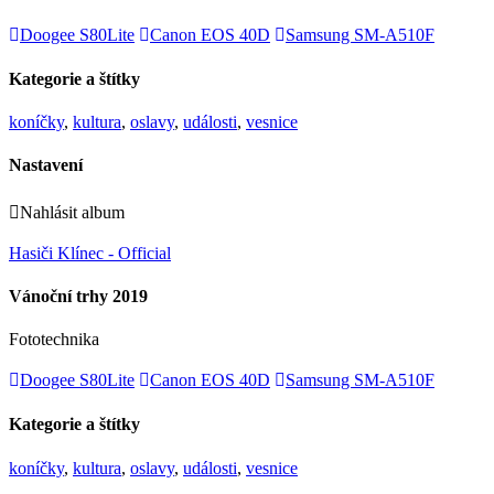
Doogee S80Lite
Canon EOS 40D
Samsung SM-A510F
Kategorie a štítky
koníčky
,
kultura
,
oslavy
,
události
,
vesnice
Nastavení
Nahlásit album
Hasiči Klínec - Official
Vánoční trhy 2019
Fototechnika
Doogee S80Lite
Canon EOS 40D
Samsung SM-A510F
Kategorie a štítky
koníčky
,
kultura
,
oslavy
,
události
,
vesnice