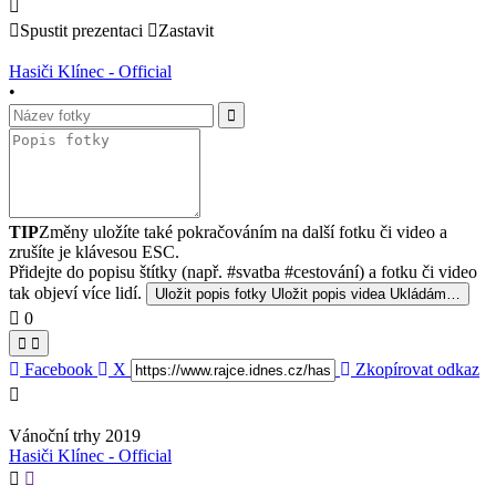
Spustit prezentaci
Zastavit
Hasiči Klínec - Official
•
TIP
Změny uložíte také pokračováním na další fotku či video a
zrušíte je klávesou ESC.
Přidejte do popisu štítky (např. #svatba #cestování) a fotku či video
tak objeví více lidí.
Uložit popis fotky
Uložit popis videa
Ukládám…
0
Facebook
X
Zkopírovat odkaz
Vánoční trhy 2019
Hasiči Klínec - Official