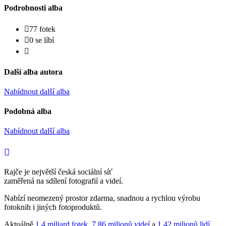
Podrobnosti alba
77 fotek
0 se líbí
Další alba autora
Nabídnout další alba
Podobná alba
Nabídnout další alba
Rajče je největší česká sociální síť
zaměřená na sdílení fotografií a videí.
Nabízí neomezený prostor zdarma, snadnou a rychlou výrobu
fotoknih i jiných fotoproduktů.
Aktuálně
1,4 miliard fotek
,
7,86 milionů videí
a
1,42 milionů lidí
.