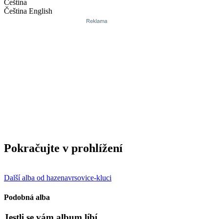
Čeština
Čeština
English
Pokračujte v prohlížení
Další alba od hazenavrsovice-kluci
Podobná alba
Jestli se vám album líbí…