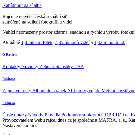
Nabídnout další alba
Rajče je největší česká sociální síť
zaměřená na sdílení fotografií a videí.
Nabízí neomezený prostor zdarma, snadnou a rychlou výrobu fotoknih
Aktuálně
1,4 miliard fotek
,
7,85 milionů videí
a
1,42 milionů lidí
.
O Rajčeti
Kontakty
Novinky
Zelináři
Statistiky DSA
Reklama
Zajímavé fotky
Album do stránek
API pro vývojáře
Měření návštěvno
Podpora
Časté dotazy
Návody
Pravidla
Podmínky soukromí
GDPR
Děti na R
Provozovatelem webu rajce.idnes.cz je společnost MAFRA, a. s., Ka
Nastavení cookies
|