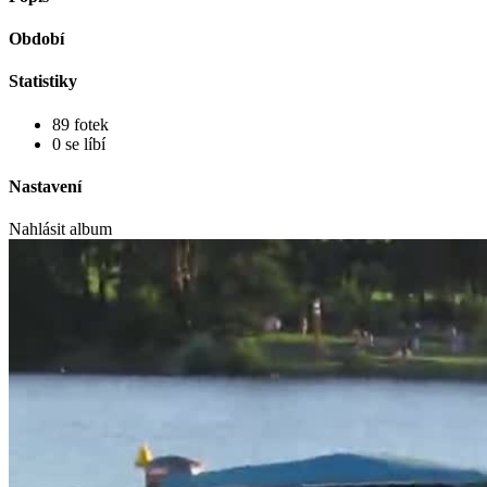
Období
Statistiky
89 fotek
0 se líbí
Nastavení
Nahlásit album