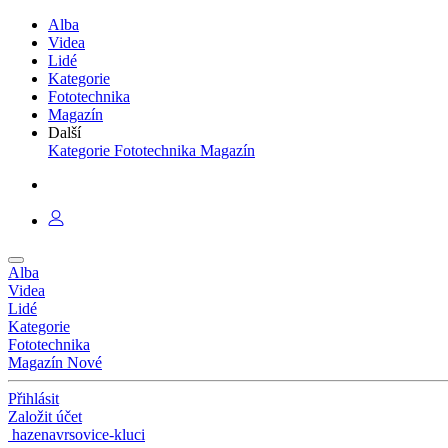
Alba
Videa
Lidé
Kategorie
Fototechnika
Magazín
Další
Kategorie
Fototechnika
Magazín
Alba
Videa
Lidé
Kategorie
Fototechnika
Magazín
Nové
Přihlásit
Založit účet
hazenavrsovice-kluci