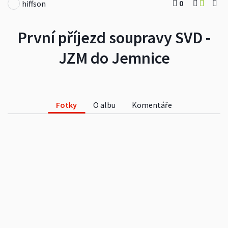
0
hiffson
První příjezd soupravy SVD -
JZM do Jemnice
Fotky
O albu
Komentáře