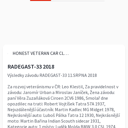
HONEST VETERAN CAR CLUB
RADEGAST-33 2018
Výsledky závodu RADEGAST-33 11.SRPNA 2018
Za rozvoj veteránismu v ČR: Leo Klestil, Za pravidelnost v
závodu: Jaromír Urban a Miroslav Janíček, Žena závodu:
paní Věra Zuzaňáková Ciroen 2CV6 1986, Smolař dne
opozdilec na trati: Robert Vojtíšek Tatra 57A 1937,
Nejvzdálenější účastník: Martin Kadlec MG Midget 1978,
Nejkrásnější auto: Luboš Pálka Tatra 12 1930, Nejkrásnější
moto: Martin Bařina Indian Scouth sidecar 1931,
Kategorie auto: 1.místo: Luděk Molda BMW 3,0 CSL 1974,