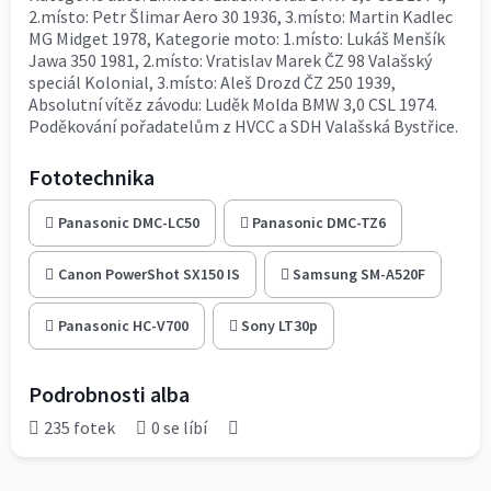
2.místo: Petr Šlimar Aero 30 1936, 3.místo: Martin Kadlec
MG Midget 1978, Kategorie moto: 1.místo: Lukáš Menšík
Jawa 350 1981, 2.místo: Vratislav Marek ČZ 98 Valašský
speciál Kolonial, 3.místo: Aleš Drozd ČZ 250 1939,
Absolutní vítěz závodu: Luděk Molda BMW 3,0 CSL 1974.
Poděkování pořadatelům z HVCC a SDH Valašská Bystřice.
Fototechnika
Panasonic DMC-LC50
Panasonic DMC-TZ6
Canon PowerShot SX150 IS
Samsung SM-A520F
Panasonic HC-V700
Sony LT30p
Podrobnosti alba
235 fotek
0 se líbí