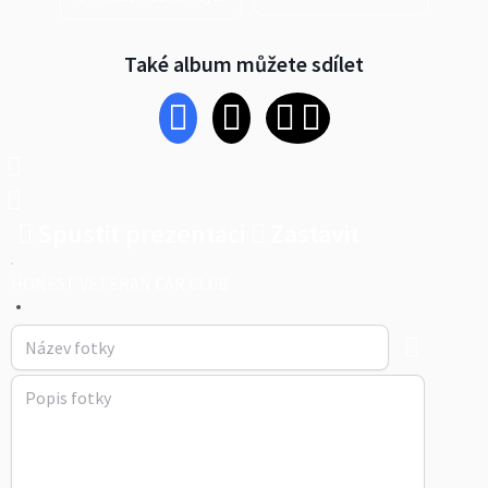
Také album můžete sdílet
Spustit prezentaci
Zastavit
HONEST VETERAN CAR CLUB
•