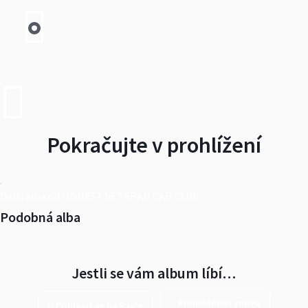
Pokračujte v prohlížení
Další alba od HONEST VETERAN CAR CLUB
Podobná alba
Jestli se vám album líbí…
Prohlédnout znovu
Přihlásit se na Rajče