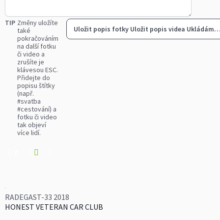
TIP
Změny uložíte
Uložit popis fotky
Uložit popis videa
Ukládám
také
pokračováním
na další fotku
či video a
zrušíte je
klávesou ESC.
Přidejte do
popisu štítky
(např.
#svatba
#cestování) a
fotku či video
tak objeví
více lidí.
0
RADEGAST-33 2018
HONEST VETERAN CAR CLUB