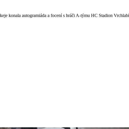
keje konala autogramiáda a focení s hráči A-týmu HC Stadion Vrchlab