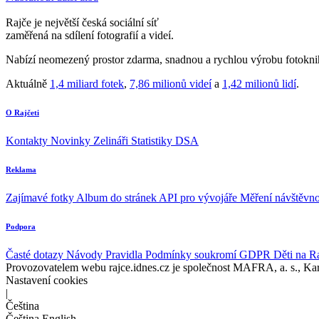
Rajče je největší česká sociální síť
zaměřená na sdílení fotografií a videí.
Nabízí neomezený prostor zdarma, snadnou a rychlou výrobu fotoknih
Aktuálně
1,4 miliard fotek
,
7,86 milionů videí
a
1,42 milionů lidí
.
O Rajčeti
Kontakty
Novinky
Zelináři
Statistiky DSA
Reklama
Zajímavé fotky
Album do stránek
API pro vývojáře
Měření návštěvno
Podpora
Časté dotazy
Návody
Pravidla
Podmínky soukromí
GDPR
Děti na R
Provozovatelem webu rajce.idnes.cz je společnost MAFRA, a. s., Ka
Nastavení cookies
|
Čeština
Čeština
English