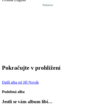
Pokračujte v prohlížení
Další alba od Jiří Novák
Podobná alba
Jestli se vám album líbí…