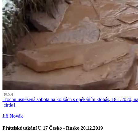
| (0:53)
Trochu usněžená sobota na kolkách s opékáním klobás, 18.1.2020, na
cirda1
Jiří Novák
Přátelské utkání U 17 Česko - Rusko 20.12.2019