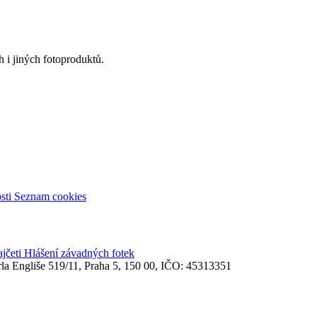
 i jiných fotoproduktů.
sti
Seznam cookies
ajčeti
Hlášení závadných fotek
rla Engliše 519/11, Praha 5, 150 00, IČO: 45313351