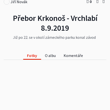
0
Jiří Novák
Přebor Krkonoš - Vrchlabí
8.9.2019
Již po 22. se v okolí zámeckého parku konal závod
v orientačním běhu, pro lidi se zdravotním
postižením a závod pro veřejnost. Ceny těm
nejlepším předával vrchlabský starosta Jan
Fotky
O albu
Komentáře
Sobotka.