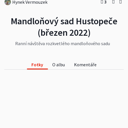
3
Hynek Vermouzek
Mandloňový sad Hustopeče
(březen 2022)
Ranní návštěva rozkvetlého mandloňového sadu
na Starém vrchu v Hustopečích.
#příroda
#krajina
#cestování
Fotky
O albu
Komentáře