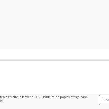
deo a zrušíte je klávesou ESC.
Přidejte do popisu štítky (např.
Ulož
idí.