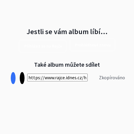
Jestli se vám album líbí…
Prohlédnout znovu
Přihlásit se na Rajče
Také album můžete sdílet
Zkopírováno