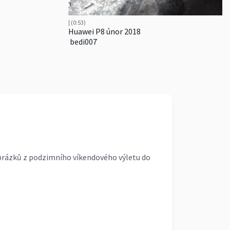
| (0:53)
Huawei P8 únor 2018
bedi007
brázků z podzimního víkendového výletu do