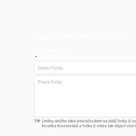
Spustit prezentaci
Zastavit
Hynek Vermouzek
•
TIP
Změny uložíte také pokračováním na další fotku či vi
#svatba #cestování) a fotku či video tak objeví více l