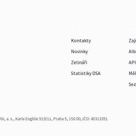
O Rajčeti
Re
Kontakty
Zaj
Novinky
Alb
Zelináři
API
Statistiky DSA
Měř
Sez
 a. s., Karla Engliše 519/11, Praha 5, 150 00, IČO: 45313351