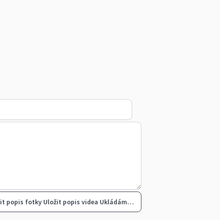
it popis fotky
Uložit popis videa
Ukládám…