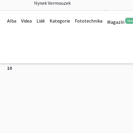
Hynek Vermouzek
podzim v Podyjí
Alba
Videa
Lidé
Kategorie
Fototechnika
No
Magazín
s velkým zpožděním pár obrázků z podzimního ví
Více
10
podzim v Podyjí
10