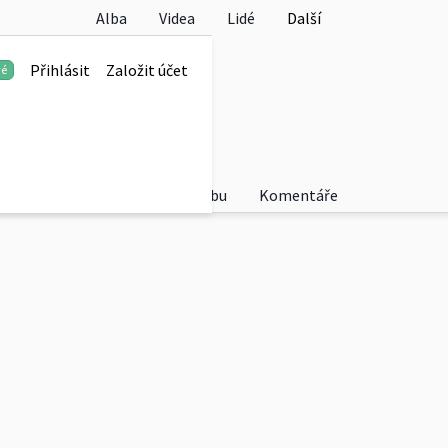
Alba
Videa
Lidé
Další
Přihlásit
Založit účet
vé
kendového výletu do NP Podyjí
Fotky
O albu
Komentáře