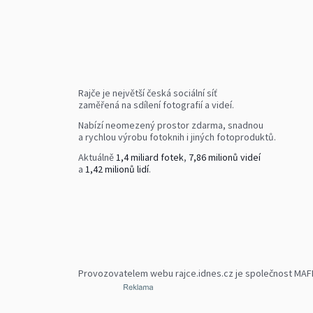
Rajče je největší česká sociální síť
zaměřená na sdílení fotografií a videí.
Nabízí neomezený prostor zdarma, snadnou
a rychlou výrobu fotoknih i jiných fotoproduktů.
Aktuálně
1,4 miliard fotek
,
7,86 milionů videí
a
1,42 milionů lidí
.
Provozovatelem webu rajce.idnes.cz je společnost MAFRA,