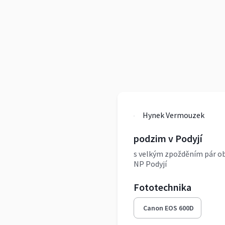
Hynek Vermouzek
podzim v Podyjí
s velkým zpožděním pár o
NP Podyjí
Fototechnika
Canon EOS 600D