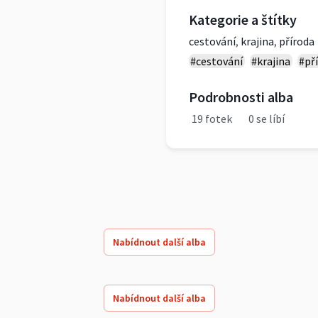
Kategorie a štítky
cestování
,
krajina
,
příroda
#cestování
#krajina
#př
Podrobnosti alba
19 fotek
0 se líbí
Nabídnout další alba
Nabídnout další alba