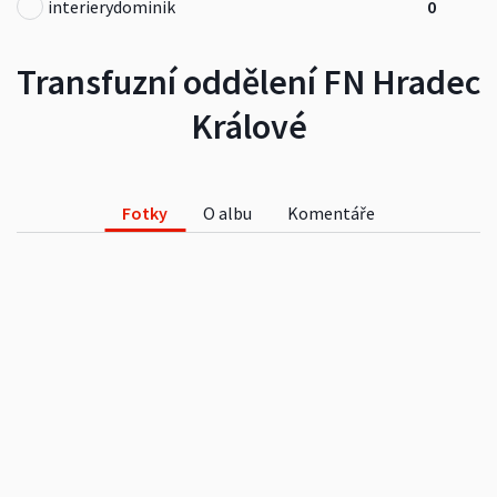
interierydominik
0
Transfuzní oddělení FN Hradec
Králové
Fotky
O albu
Komentáře