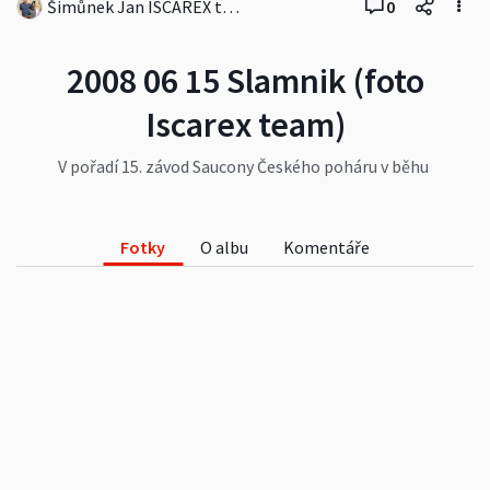
Šimůnek Jan ISCAREX team
0
2008 06 15 Slamnik (foto
Iscarex team)
V pořadí 15. závod Saucony Českého poháru v běhu
do vrchu a generalka na MS vwteranu 2008 se
konal 15.června 2008.
www.iscarex.cz
Fotky
O albu
Komentáře