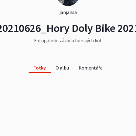
janjansa
20210626_Hory Doly Bike 202
Fotogalerie závodu horských kol.
Fotky
O albu
Komentáře