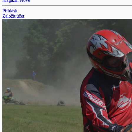
Magazín
Nové
Přihlásit
Založit účet