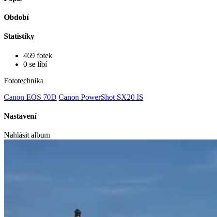
Období
Statistiky
469 fotek
0 se líbí
Fototechnika
Canon EOS 70D
Canon PowerShot SX20 IS
Nastavení
Nahlásit album