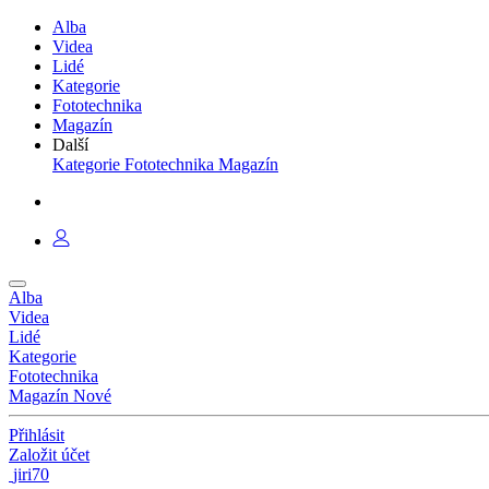
Alba
Videa
Lidé
Kategorie
Fototechnika
Magazín
Další
Kategorie
Fototechnika
Magazín
Alba
Videa
Lidé
Kategorie
Fototechnika
Magazín
Nové
Přihlásit
Založit účet
jiri70