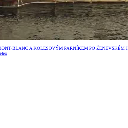
-MONT-BLANC A KOLESOVÝM PARNÍKEM PO ŽENEVSKÉM 
eleo