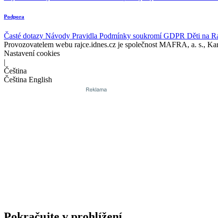
Podpora
Časté dotazy
Návody
Pravidla
Podmínky soukromí
GDPR
Děti na R
Provozovatelem webu rajce.idnes.cz je společnost MAFRA, a. s., Ka
Nastavení cookies
|
Čeština
Čeština
English
Pokračujte v prohlížení