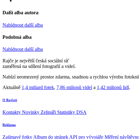
Další alba autora
Nabídnout další alba
Podobná alba
Nabídnout další alba
Rajče je největší česká sociální síť
zaměřená na sdílení fotografií a videí.
Nabízí neomezený prostor zdarma, snadnou a rychlou výrobu fotoknih
Aktuálně
1,4 miliard fotek
,
7,86 milionů videí
a
1,42 milionů lidí
.
O Rajčeti
Kontakty
Novinky
Zelináři
Statistiky DSA
Reklama
Zajímavé fotky
Album do stránek
API pro vývojáře
Měření návštěvno