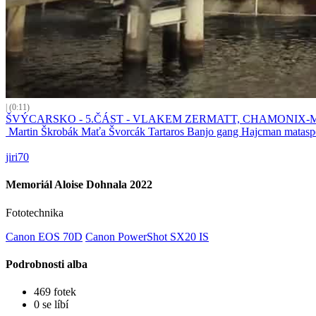
| (0:11)
ŠVÝCARSKO - 5.ČÁST - VLAKEM ZERMATT, CHAMONIX
Martin Škrobák Maťa Švorcák Tartaros Banjo gang Hajcman matasp
jiri70
Memoriál Aloise Dohnala 2022
Fototechnika
Canon EOS 70D
Canon PowerShot SX20 IS
Podrobnosti alba
469 fotek
0 se líbí