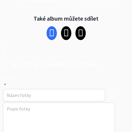
Přihlásit se na Rajče
Také album můžete sdílet
Spustit prezentaci
Zastavit
Jirka
•