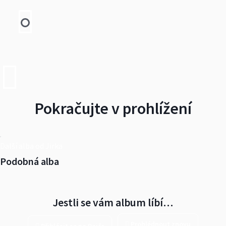
Pokračujte v prohlížení
Další alba od Jirka
Podobná alba
Jestli se vám album líbí…
Prohlédnout znovu