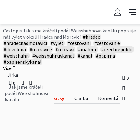
Jak jsme kráčeli podél
Weisshuhnova kanálu
Cestopis Jak jsme kráčeli podél Weisshuhnova kanálu popisuje
náš výlet v okolí Hradce nad Moravicí.
#hradec
#hradecnadmoravici
#vylet
#cestovani
#cestovanie
#dovolena
#moravice
#morava
#mahren
#czechrepublic
#weisshuhn
#weisshuhnuvkanal
#kanal
#papirna
#papirenskykanal
Více
Jirka
0
0
Jak jsme kráčeli
podél Weisshuhnova
Fotky
O albu
Komentáře
kanálu