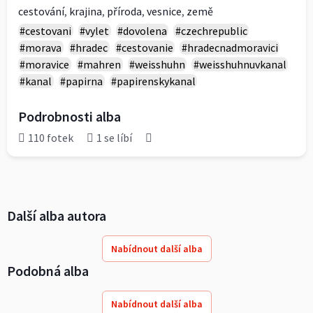
cestování
,
krajina
,
příroda
,
vesnice
,
země
#cestovani
#vylet
#dovolena
#czechrepublic
#morava
#hradec
#cestovanie
#hradecnadmoravici
#moravice
#mahren
#weisshuhn
#weisshuhnuvkanal
#kanal
#papirna
#papirenskykanal
Podrobnosti alba
110 fotek
1 se líbí
Další alba autora
Nabídnout další alba
Podobná alba
Nabídnout další alba