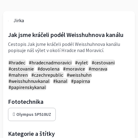
Jirka
Jak jsme kráčeli podél Weisshuhnova kanálu
Cestopis Jak jsme kráčeli podél Weisshuhnova kanálu
popisuje náš výlet v okolí Hradce nad Moravicí.
#hradec
#hradecnadmoravici
#vylet
#cestovani
#cestovanie
#dovolena
#moravice
#morava
#mahren
#czechrepublic
#weisshuhn
#weisshuhnuvkanal
#kanal
#papirna
#papirenskykanal
Fototechnika
Olympus SP510UZ
Kategorie a štítky