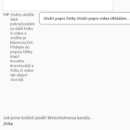
TIP
Změny uložíte
Uložit popis fotky
Uložit popis videa
Ukládám
také
pokračováním
na další fotku
či video a
zrušíte je
klávesou ESC.
Přidejte do
popisu štítky
(např.
#svatba
#cestování) a
fotku či video
tak objeví
více lidí.
0
Jak jsme kráčeli podél Weisshuhnova kanálu
Jirka