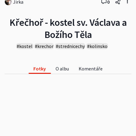
Jirka
0
Křečhoř - kostel sv. Václava a
Božího Těla
#kostel
#krechor
#strednicechy
#kolinsko
#church
#sacred
#cestovanie
#cestování
#krajina
#architektura
#kultura
#výlet
#traveling
#vesnice
#kaple
#hrbitov
Fotky
O albu
Komentáře
#cemetery