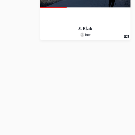
5. Kľak
inw