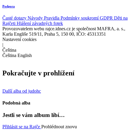
Podpora
Časté dotazy
Návody
Pravidla
Podmínky soukromí
GDPR
Děti na
Rajčeti
Hlášení závadných fotek
Provozovatelem webu rajce.idnes.cz je společnost MAFRA, a. s.,
Karla Engliše 519/11, Praha 5, 150 00, IČO: 45313351
Nastavení cookies
|
Čeština
Čeština
English
Pokračujte v prohlížení
Další alba od judohc
Podobná alba
Jestli se vám album líbí…
Přihlásit se na Rajče
Prohlédnout znovu