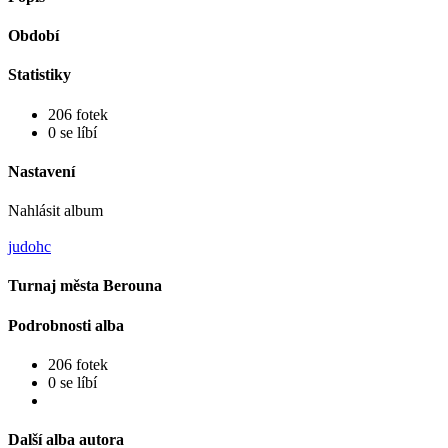
Období
Statistiky
206 fotek
0 se líbí
Nastavení
Nahlásit album
judohc
Turnaj města Berouna
Podrobnosti alba
206 fotek
0 se líbí
Další alba autora