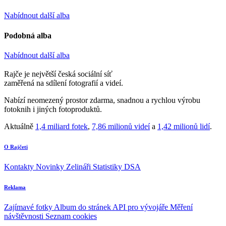
Nabídnout další alba
Podobná alba
Nabídnout další alba
Rajče je největší česká sociální síť
zaměřená na sdílení fotografií a videí.
Nabízí neomezený prostor zdarma, snadnou a rychlou výrobu
fotoknih i jiných fotoproduktů.
Aktuálně
1,4 miliard fotek
,
7,86 milionů videí
a
1,42 milionů lidí
.
O Rajčeti
Kontakty
Novinky
Zelináři
Statistiky DSA
Reklama
Zajímavé fotky
Album do stránek
API pro vývojáře
Měření
návštěvnosti
Seznam cookies