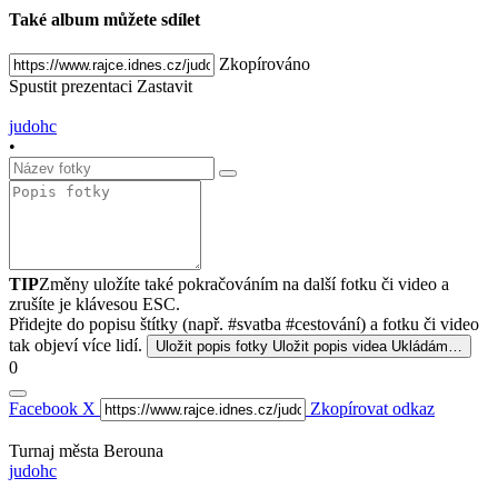
Také album můžete sdílet
Zkopírováno
Spustit prezentaci
Zastavit
judohc
•
TIP
Změny uložíte také pokračováním na další fotku či video a
zrušíte je klávesou ESC.
Přidejte do popisu štítky (např. #svatba #cestování) a fotku či video
tak objeví více lidí.
Uložit popis fotky
Uložit popis videa
Ukládám…
0
Facebook
X
Zkopírovat odkaz
Turnaj města Berouna
judohc