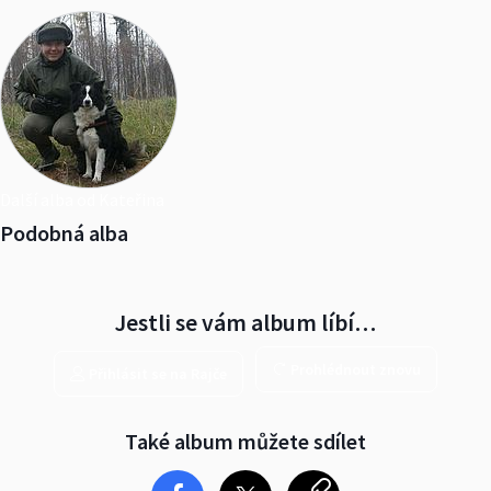
Další alba od Kateřina
Podobná alba
Jestli se vám album líbí…
Prohlédnout znovu
Přihlásit se na Rajče
Také album můžete sdílet