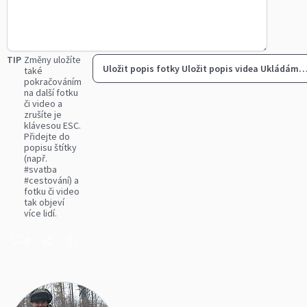
TIP
Změny uložíte
Uložit popis fotky
Uložit popis videa
Ukládám
také
pokračováním
na další fotku
či video a
zrušíte je
klávesou ESC.
Přidejte do
popisu štítky
(např.
#svatba
#cestování) a
fotku či video
tak objeví
více lidí.
0