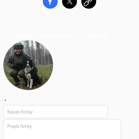
Spustit prezentaci
Zastavit
Kateřina
•