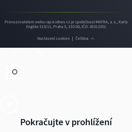
Provozovatelem webu rajce.idnes.cz je společnost MAFRA, a. s., Karla
Engliše 519/11, Praha 5, 150 00, IČO: 45313351
Nastavení cookies
|
Čeština
Pokračujte v prohlížení