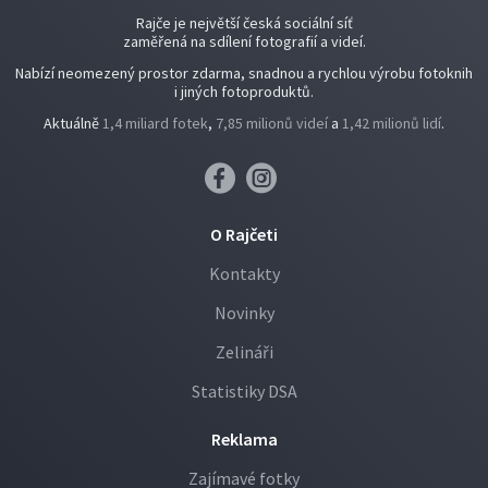
Rajče je největší česká sociální síť
zaměřená na sdílení fotografií a videí.
Nabízí neomezený prostor zdarma, snadnou a rychlou výrobu fotoknih
i jiných fotoproduktů.
Aktuálně
1,4 miliard fotek
,
7,85 milionů videí
a
1,42 milionů lidí
.
O Rajčeti
Kontakty
Novinky
Zelináři
Statistiky DSA
Reklama
Zajímavé fotky