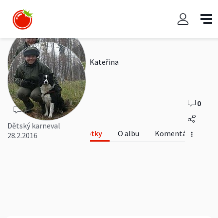
Dětský karneval 28.2.2016
Kateřina
0
0
Dětský karneval
Fotky
O albu
Komentáře
28.2.2016