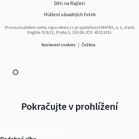
Děti na Rajčeti
Hlášení závadných fotek
Provozovatelem webu rajce.idnes.cz je společnost MAFRA, a. s., Karla
Engliše 519/11, Praha 5, 150 00, IČO: 45313351
Nastavení cookies
|
Čeština
Pokračujte v prohlížení
Další alba od kctmorkov2019
Podobná alba