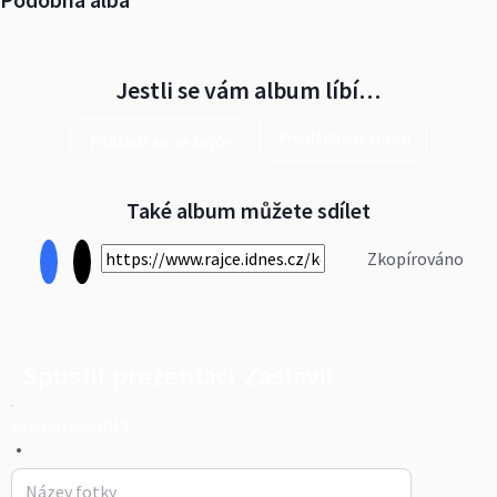
Jestli se vám album líbí…
Prohlédnout znovu
Přihlásit se na Rajče
Také album můžete sdílet
Zkopírováno
Spustit prezentaci
Zastavit
kctmorkov2019
•