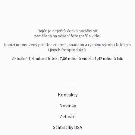
Rajče je největší česká sociální síť
zaměřená na sdílení fotografií a videí.
Nabízí neomezený prostor zdarma, snadnou a rychlou výrobu fotoknih
i jiných fotoproduktů.
Aktuálně
1,4 miliard fotek
,
7,86 milionů videí
a
1,42 milionů lidí
.
O Rajčeti
Kontakty
Novinky
Zelináři
Statistiky DSA