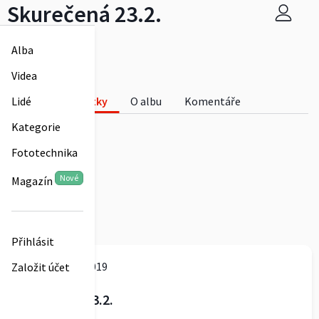
Skurečená 23.2.
kctmorkov2019
Alba
0
Videa
Skurečená 23.2.
Fotky
O albu
Komentáře
Lidé
0
Kategorie
Fototechnika
Nové
Magazín
Přihlásit
kctmorkov2019
Založit účet
Skurečená 23.2.