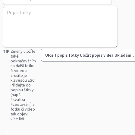
TIP
Změny uložíte
Uložit popis fotky
Uložit popis videa
Ukládám
také
pokračováním
na další fotku
či video a
zrušíte je
klávesou ESC.
Přidejte do
popisu štítky
(např.
#svatba
#cestování) a
fotku či video
tak objeví
více lidí.
0