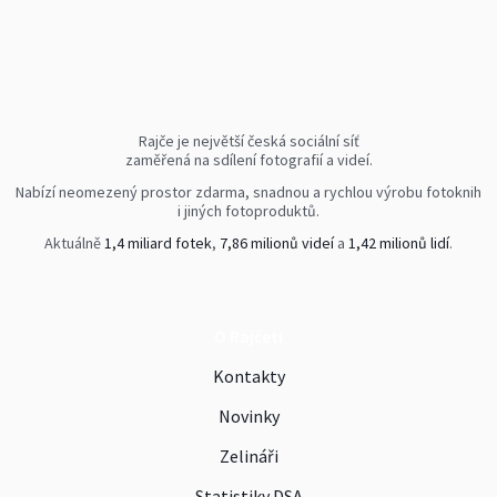
Rajče je největší česká sociální síť
zaměřená na sdílení fotografií a videí.
Nabízí neomezený prostor zdarma, snadnou a rychlou výrobu fotoknih
i jiných fotoproduktů.
Aktuálně
1,4 miliard fotek
,
7,86 milionů videí
a
1,42 milionů lidí
.
O Rajčeti
Kontakty
Novinky
Zelináři
Statistiky DSA