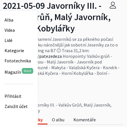
2021-05-09 Javorníky III. -
Valkův Grůň, Malý Javorník,
Alba
Makyta, Kobylářky
Videa
Nedělní výlet ve znamení Javorníků se za pěkného počasí
Lidé
povedl. Trasa špetku náročnější jak sobotní Jeseníky za to o
pozvání lepší tréning na B7 🙂 Trasa 31,2 km:
Kategorie
https://mapy.cz/s/patezedeza
Horopointy: Valkův grúň -
Fototechnika
Kyčera nad Boroskou - Malý Javorník - Javorník pod
Černíkovem - Převozné - Makyta - Valašská Kyčera - Kondrk -
Nové
Magazín
Javorová - Čerňanská Kyčera - Horní Kobylářka - Dolní -
Kobylářka
Více
Aleš Kadlec
Přihlásit
0
2021-05-09 Javorníky III. - Valkův Grůň, Malý Javorník,
Založit účet
Makyta, Kobylářky
Fotky
O albu
Komentáře