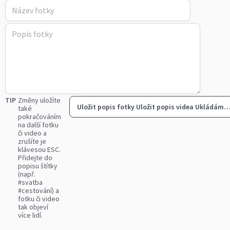
TIP
Změny uložíte
Uložit popis fotky
Uložit popis videa
Ukládám
také
pokračováním
na další fotku
či video a
zrušíte je
klávesou ESC.
Přidejte do
popisu štítky
(např.
#svatba
#cestování) a
fotku či video
tak objeví
více lidí.