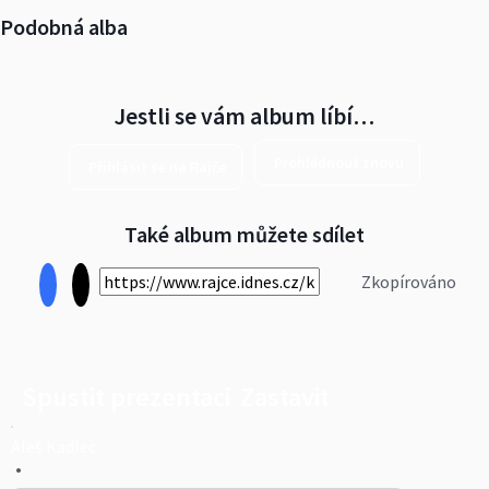
Podobná alba
Jestli se vám album líbí…
Prohlédnout znovu
Přihlásit se na Rajče
Také album můžete sdílet
Zkopírováno
Spustit prezentaci
Zastavit
Aleš Kadlec
•