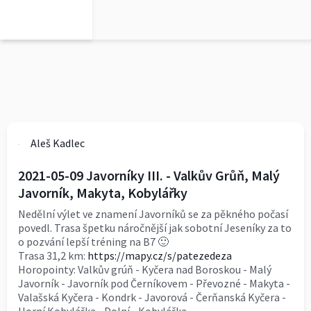
0
Aleš Kadlec
2021-05-09 Javorníky III. - Valkův Grůň, Malý
Javorník, Makyta, Kobylářky
Nedělní výlet ve znamení Javorníků se za pěkného počasí
povedl. Trasa špetku náročnější jak sobotní Jeseníky za to
o pozvání lepší tréning na B7 🙂
Trasa 31,2 km:
https://mapy.cz/s/patezedeza
Horopointy: Valkův grúň - Kyčera nad Boroskou - Malý
Javorník - Javorník pod Černíkovem - Převozné - Makyta -
Valašská Kyčera - Kondrk - Javorová - Čerňanská Kyčera -