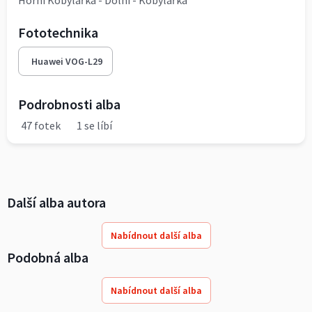
Horní Kobylářka - Dolní - Kobylářka
Fototechnika
Huawei VOG-L29
Podrobnosti alba
47 fotek
1 se líbí
Další alba autora
Nabídnout další alba
Podobná alba
Nabídnout další alba