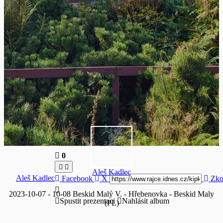
0
Aleš Kadlec
Aleš Kadlec
Facebook
X
Zko
2023-10-07 - 10-08 Beskid Malý V. - Hřebenovka - Beskid Maly
Spustit prezentaci
Nahlásit album
(PL)