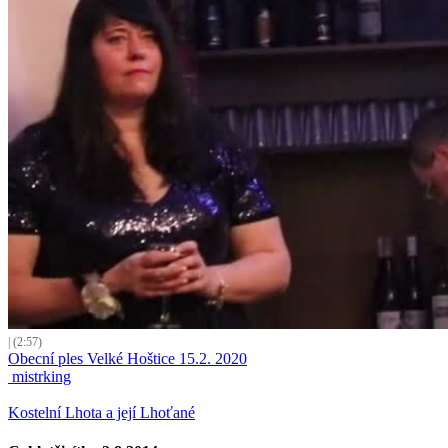
| (2:57)
Obecní ples Velké Hoštice 15.2. 2020
mistrking
Kostelní Lhota a její Lhoťané