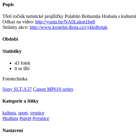
Popis
Třetí ročník turistické projížďky Polabím Bohumila Hrabala s kultu
Odkaz na video:
http://youtu.be/NA0Lukm1hg8
Stránky akce:
http://www.kostelni-lhota.cz/cyklolhotak
Období
Statistiky
43 fotek
0 se líbí
Fototechnika
Sony SLT-A37
Canon MP610 series
Kategorie a štítky
kultura
,
sport
,
vesnice
#kultura
#sport
#vesnice
Nastavení