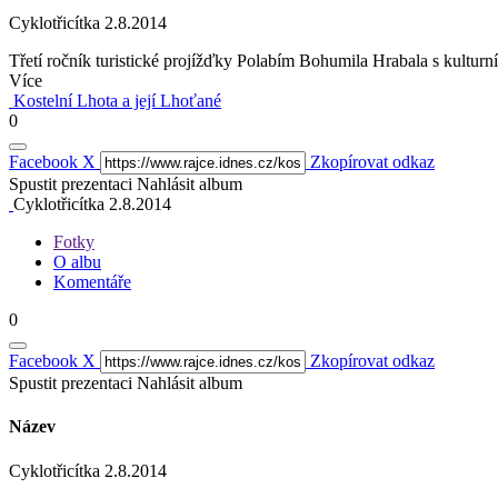
Cyklotřicítka 2.8.2014
Třetí ročník turistické projížďky Polabím Bohumila Hrabala s kultu
Více
Kostelní Lhota a její Lhoťané
0
Facebook
X
Zkopírovat odkaz
Spustit prezentaci
Nahlásit album
Cyklotřicítka 2.8.2014
Fotky
O albu
Komentáře
0
Facebook
X
Zkopírovat odkaz
Spustit prezentaci
Nahlásit album
Název
Cyklotřicítka 2.8.2014