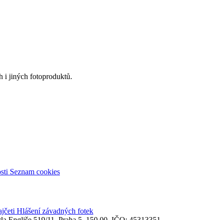
 i jiných fotoproduktů.
sti
Seznam cookies
ajčeti
Hlášení závadných fotek
rla Engliše 519/11, Praha 5, 150 00, IČO: 45313351