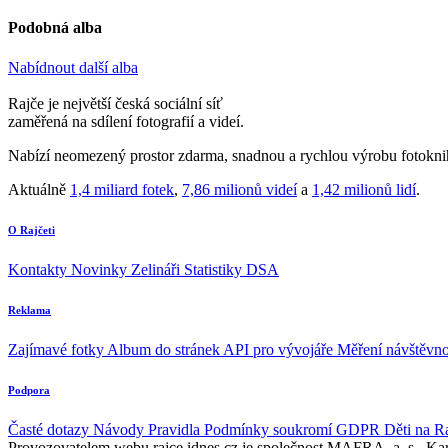
Podobná alba
Nabídnout další alba
Rajče je největší česká sociální síť
zaměřená na sdílení fotografií a videí.
Nabízí neomezený prostor zdarma, snadnou a rychlou výrobu fotoknih
Aktuálně
1,4 miliard fotek
,
7,86 milionů videí
a
1,42 milionů lidí
.
O Rajčeti
Kontakty
Novinky
Zelináři
Statistiky DSA
Reklama
Zajímavé fotky
Album do stránek
API pro vývojáře
Měření návštěvno
Podpora
Časté dotazy
Návody
Pravidla
Podmínky soukromí
GDPR
Děti na R
Provozovatelem webu rajce.idnes.cz je společnost MAFRA, a. s., Ka