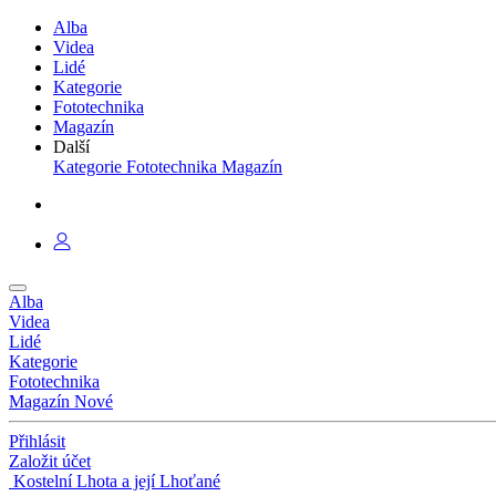
Alba
Videa
Lidé
Kategorie
Fototechnika
Magazín
Další
Kategorie
Fototechnika
Magazín
Alba
Videa
Lidé
Kategorie
Fototechnika
Magazín
Nové
Přihlásit
Založit účet
Kostelní Lhota a její Lhoťané