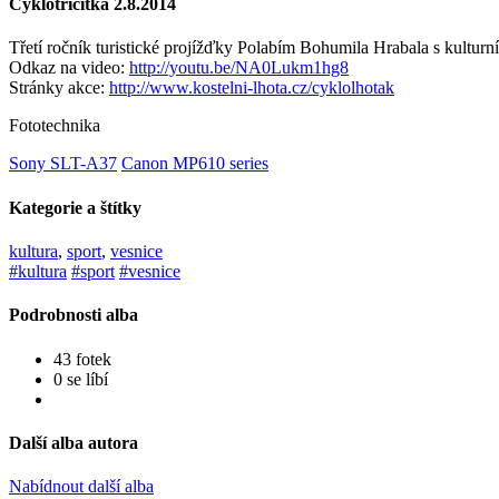
Cyklotřicítka 2.8.2014
Třetí ročník turistické projížďky Polabím Bohumila Hrabala s kultu
Odkaz na video:
http://youtu.be/NA0Lukm1hg8
Stránky akce:
http://www.kostelni-lhota.cz/cyklolhotak
Fototechnika
Sony SLT-A37
Canon MP610 series
Kategorie a štítky
kultura
,
sport
,
vesnice
#kultura
#sport
#vesnice
Podrobnosti alba
43 fotek
0 se líbí
Další alba autora
Nabídnout další alba