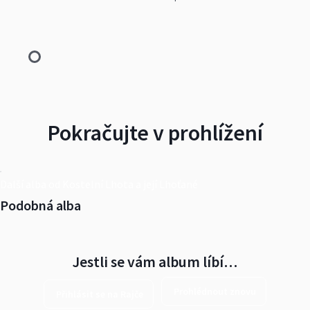
Pokračujte v prohlížení
Další alba od Kostelní Lhota a její Lhoťané
Podobná alba
Jestli se vám album líbí…
Prohlédnout znovu
Přihlásit se na Rajče