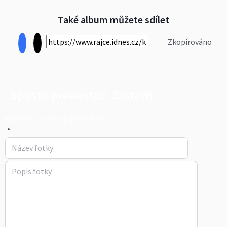
Také album můžete sdílet
Zkopírováno
Spustit prezentaci
Zastavit
Kostelní Lhota a její Lhoťané
•