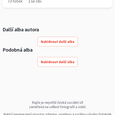
73 fotek
1 se líbí
Další alba autora
Nabídnout další alba
Podobná alba
Nabídnout další alba
Rajče je největší česká sociální síť
zaměřená na sdílení fotografií a videí.
Nabízí neomezený prostor zdarma, snadnou a rychlou výrobu fotoknih