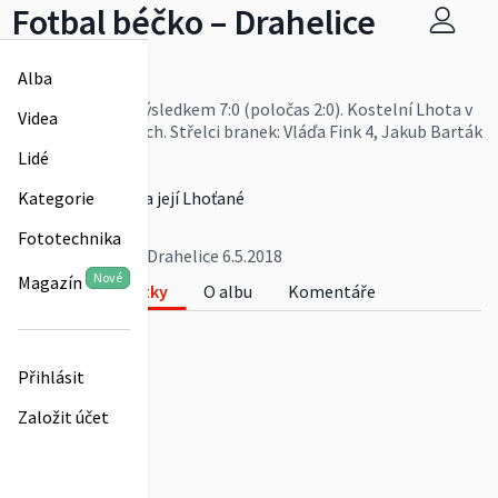
Fotbal béčko – Drahelice
6.5.2018
Alba
Utkání IV. třídy s výsledkem 7:0 (poločas 2:0). Kostelní Lhota v
Videa
oranžových tričkách. Střelci branek: Vláďa Fink 4, Jakub Barták
2, Roman Fink 1.
Lidé
Více
Kostelní Lhota a její Lhoťané
Kategorie
0
Fototechnika
Fotbal béčko – Drahelice 6.5.2018
Nové
Magazín
Fotky
O albu
Komentáře
0
Přihlásit
Založit účet