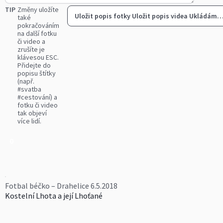
TIP
Změny uložíte
Uložit popis fotky
Uložit popis videa
Ukládám
také
pokračováním
na další fotku
či video a
zrušíte je
klávesou ESC.
Přidejte do
popisu štítky
(např.
#svatba
#cestování) a
fotku či video
tak objeví
více lidí.
0
Fotbal béčko – Drahelice 6.5.2018
Kostelní Lhota a její Lhoťané