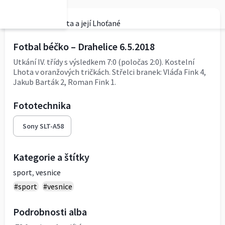
Kostelní Lhota a její Lhoťané
Fotbal béčko – Drahelice 6.5.2018
Utkání IV. třídy s výsledkem 7:0 (poločas 2:0). Kostelní
Lhota v oranžových tričkách. Střelci branek: Vláďa Fink 4,
Jakub Barták 2, Roman Fink 1.
Fototechnika
Sony SLT-A58
Kategorie a štítky
sport
,
vesnice
#sport
#vesnice
Podrobnosti alba