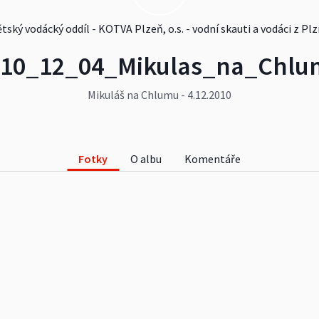
tský vodácký oddíl - KOTVA Plzeň, o.s. - vodní skauti a vodáci z Pl
010_12_04_Mikulas_na_Chlu
Mikuláš na Chlumu - 4.12.2010
Fotky
O albu
Komentáře