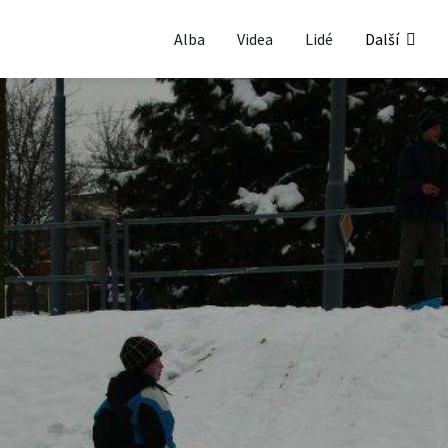
Alba
Videa
Lidé
Další