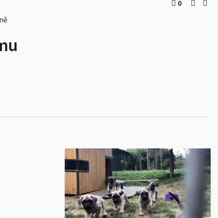
0
zně
mu